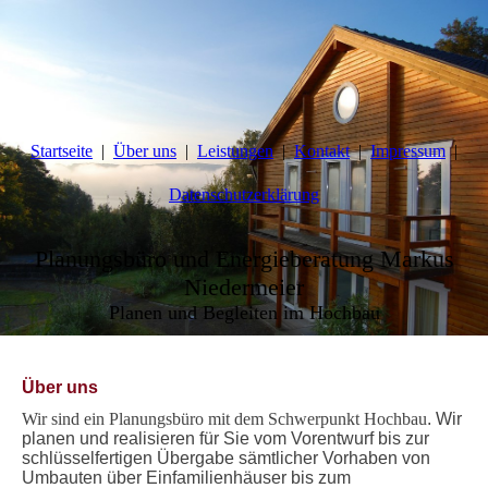
Startseite
Über uns
Leistungen
Kontakt
Impressum
Datenschutzerklärung
Planungsbüro und Energieberatung Markus
Niedermeier
Planen und Begleiten im Hochbau
Über uns
Wir sind ein Planungsbüro mit dem Schwerpunkt Hochbau
.
Wir
planen und realisieren für Sie vom Vorentwurf bis zur
schlüsselfertigen Übergabe sämtlicher Vorhaben von
Umbauten über Einfamilienhäuser bis zum